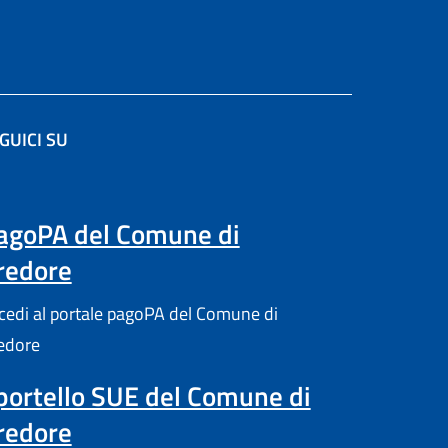
GUICI SU
re in un'altra scheda).
agoPA del Comune di
redore
cedi al portale pagoPA del Comune di
edore
portello SUE del Comune di
redore