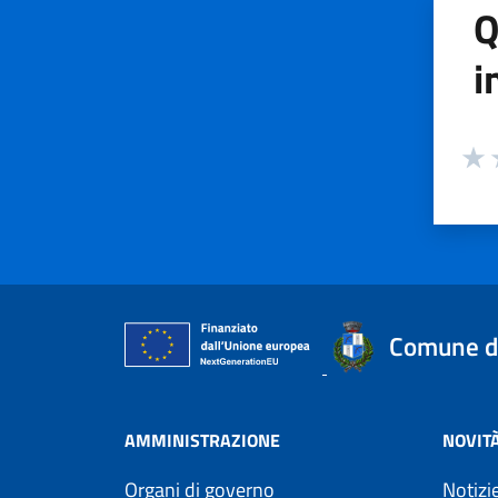
Q
i
Valuta
Valu
V
Comune d
AMMINISTRAZIONE
NOVIT
Organi di governo
Notizi