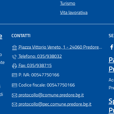
Turismo
Vita lavorativa
e
CONTATTI
SE
(ap
Piazza Vittorio Veneto, 1 - 24060 Predore (BG)
lo
Telefono: 035/938032
P
nte
Fax: 035/938715
P
a scheda).
P. IVA: 00547750166
Ac
Codice fiscale: 00547750166
i
Pr
di
protocollo@comune.predore.bg.it
S
protocollo@pec.comune.predore.bg.it
P