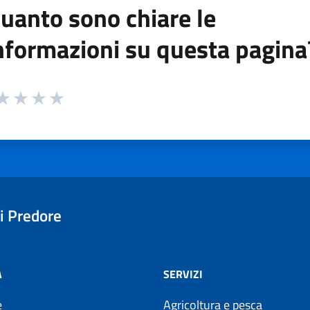
uanto sono chiare le
nformazioni su questa pagina
 da 1 a 5 stelle la pagina
ta 1 stelle su 5
aluta 2 stelle su 5
Valuta 3 stelle su 5
Valuta 4 stelle su 5
Valuta 5 stelle su 5
i Predore
À
SERVIZI
e
Agricoltura e pesca