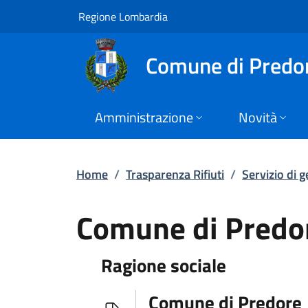
Comune di Predore | 
Vai al contenuto principale
(apre in un'altra scheda).
Regione Lombardia
Comune di Predo
Amministrazione
Novità
Home
/
Trasparenza Rifiuti
/
Servizio di g
Comune di Predo
Ragione sociale
Comune di Predore