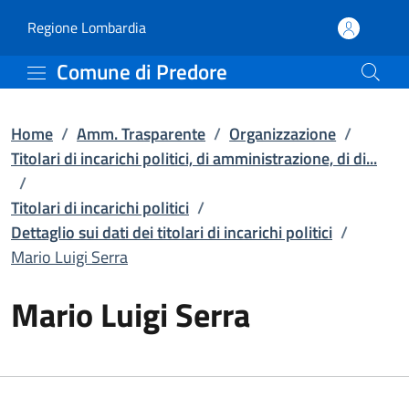
Mario Luigi Serra | Dettag
Vai al contenuto principale
(apre in un'altra scheda).
Regione Lombardia
Comune di Predore
Home
/
Amm. Trasparente
/
Organizzazione
/
Titolari di incarichi politici, di amministrazione, di di...
/
Titolari di incarichi politici
/
Dettaglio sui dati dei titolari di incarichi politici
/
Mario Luigi Serra
Mario Luigi Serra