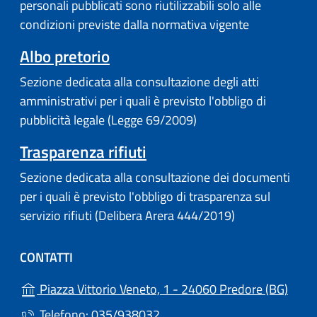
personali pubblicati sono riutilizzabili solo alle
condizioni previste dalla normativa vigente
(apre in un'altra scheda).
Albo pretorio
Sezione dedicata alla consultazione degli atti
amministrativi per i quali è previsto l'obbligo di
pubblicità legale (Legge 69/2009)
Trasparenza rifiuti
Sezione dedicata alla consultazione dei documenti
per i quali è previsto l'obbligo di trasparenza sul
servizio rifiuti (Delibera Arera 444/2019)
CONTATTI
(apre
Piazza Vittorio Veneto, 1 - 24060 Predore (BG)
Telefono: 035/938032