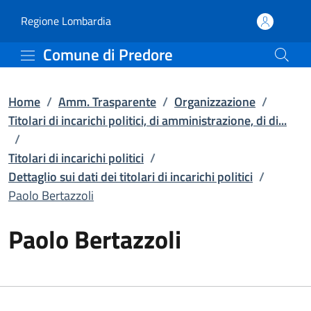
Paolo Bertazzoli | Dettagl
Vai al contenuto principale
(apre in un'altra scheda).
Regione Lombardia
Comune di Predore
Home
/
Amm. Trasparente
/
Organizzazione
/
Titolari di incarichi politici, di amministrazione, di di...
/
Titolari di incarichi politici
/
Dettaglio sui dati dei titolari di incarichi politici
/
Paolo Bertazzoli
Paolo Bertazzoli