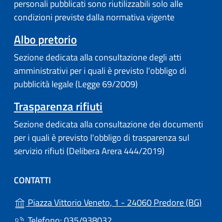
personali pubblicati sono riutilizzabili solo alle
condizioni previste dalla normativa vigente
(apre in un'altra scheda).
Albo pretorio
Sezione dedicata alla consultazione degli atti
amministrativi per i quali è previsto l'obbligo di
pubblicità legale (Legge 69/2009)
Trasparenza rifiuti
Sezione dedicata alla consultazione dei documenti
per i quali è previsto l'obbligo di trasparenza sul
servizio rifiuti (Delibera Arera 444/2019)
CONTATTI
(apre
Piazza Vittorio Veneto, 1 - 24060 Predore (BG)
Telefono: 035/938032