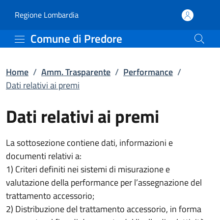
Dati relativi ai premi |
Vai al contenuto principale
(apre in un'altra scheda).
Regione Lombardia
Comune di Predore
Home
/
Amm. Trasparente
/
Performance
/
Dati relativi ai premi
Dati relativi ai premi
La sottosezione contiene dati, informazioni e
documenti relativi a:
1) Criteri definiti nei sistemi di misurazione e
valutazione della performance per l’assegnazione del
trattamento accessorio;
2) Distribuzione del trattamento accessorio, in forma