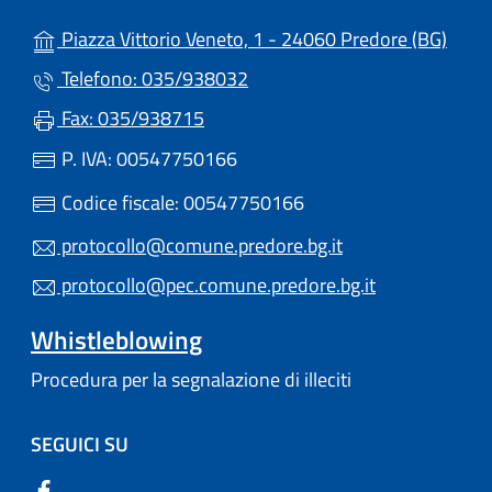
(apre
Piazza Vittorio Veneto, 1 - 24060 Predore (BG)
Telefono: 035/938032
Fax: 035/938715
P. IVA: 00547750166
Codice fiscale: 00547750166
protocollo@comune.predore.bg.it
protocollo@pec.comune.predore.bg.it
Whistleblowing
Procedura per la segnalazione di illeciti
SEGUICI SU