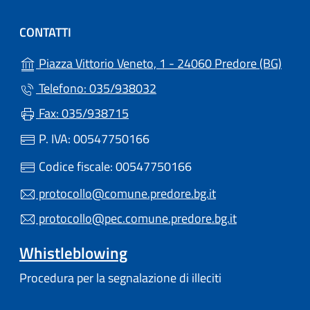
CONTATTI
(apre
Piazza Vittorio Veneto, 1 - 24060 Predore (BG)
Telefono: 035/938032
Fax: 035/938715
P. IVA: 00547750166
Codice fiscale: 00547750166
protocollo@comune.predore.bg.it
protocollo@pec.comune.predore.bg.it
Whistleblowing
Procedura per la segnalazione di illeciti