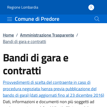
Bandi di gara e contrat
Vai al contenuto principale
(apre in un'altra scheda).
Regione Lombardia
Comune di Predore
Home
/
Amministrazione Trasparente
/
Bandi di gara e contratti
Bandi di gara e
contratti
Provvedimenti di scelta del contraente in caso di
procedura negoziata (senza previa pubblicazione del
bando di gara) (dati aggiornati fino al 23 dicembre 2016)
Dati, informazioni e documenti non più soggetti ad