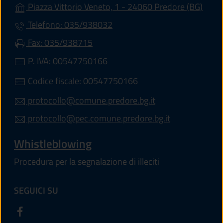
(apre
Piazza Vittorio Veneto, 1 - 24060 Predore (BG)
Telefono: 035/938032
Fax: 035/938715
P. IVA: 00547750166
Codice fiscale: 00547750166
protocollo@comune.predore.bg.it
protocollo@pec.comune.predore.bg.it
Whistleblowing
Procedura per la segnalazione di illeciti
SEGUICI SU