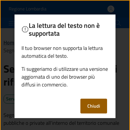
Segnalare l'abbandono di
Vai al contenuto principale
(apre in un'altra scheda).
Regione Lombardia
Comune di Predore
La lettura del testo non è
supportata
Home
/
Servizi
/
Ambiente
/
Il tuo browser non supporta la lettura
Segnalare l'abbandono di rifiuti
automatica del testo.
Segnalare l'abbandono di
Ti suggeriamo di utilizzare una versione
aggiornata di uno dei browser più
rifiuti
diffusi in commercio.
Servizio attivo
Chiudi
Segnala la presenza di rifiuti abbandonati in aree
pubbliche o private all'interno del territorio comunale