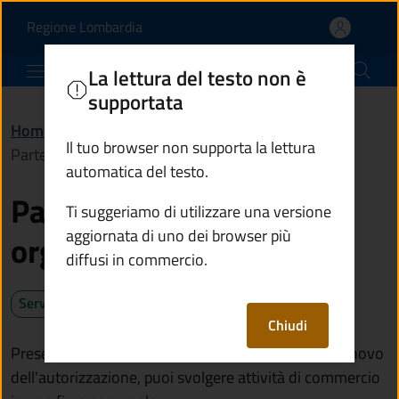
Partecipare a fiere org
Vai al contenuto principale
(apre in un'altra scheda).
Regione Lombardia
Comune di Predore
La lettura del testo non è
supportata
Home
/
Servizi
/
Imprese e commercio
/
Il tuo browser non supporta la lettura
Partecipare a fiere organizzate dal Comune
automatica del testo.
Partecipare a fiere
Ti suggeriamo di utilizzare una versione
aggiornata di uno dei browser più
organizzate dal Comune
diffusi in commercio.
Servizio attivo
Chiudi
Presentando la domanda di partecipazione o di rinnovo
dell'autorizzazione, puoi svolgere attività di commercio