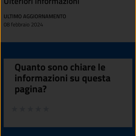
Ulteriori informazioni
ULTIMO AGGIORNAMENTO
08 febbraio 2024
Quanto sono chiare le
informazioni su questa
pagina?
Valuta da 1 a 5 stelle la pagina
Valuta 1 stelle su 5
Valuta 2 stelle su 5
Valuta 3 stelle su 5
Valuta 4 stelle su 5
Valuta 5 stelle su 5