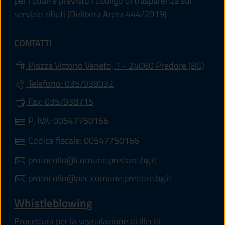
per i quali è previsto l'obbligo di trasparenza sul
servizio rifiuti (Delibera Arera 444/2019)
CONTATTI
(apre
Piazza Vittorio Veneto, 1 - 24060 Predore (BG)
Telefono: 035/938032
Fax: 035/938715
P. IVA: 00547750166
Codice fiscale: 00547750166
protocollo@comune.predore.bg.it
protocollo@pec.comune.predore.bg.it
Whistleblowing
Procedura per la segnalazione di illeciti