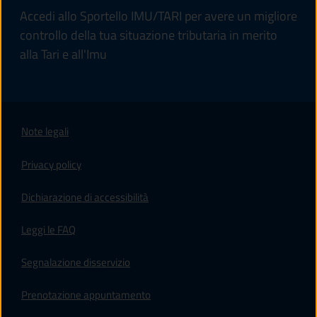
Accedi allo Sportello IMU/TARI per avere un migliore
controllo della tua situazione tributaria in merito
alla Tari e all'Imu
Note legali
Privacy policy
(apre in un'altra scheda).
Dichiarazione di accessibilità
Leggi le FAQ
Segnalazione disservizio
Prenotazione appuntamento