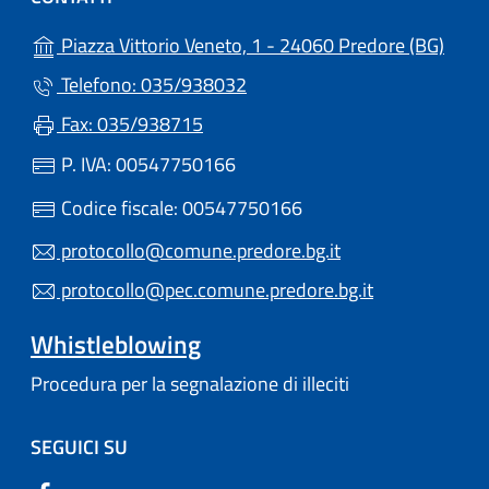
(apre
Piazza Vittorio Veneto, 1 - 24060 Predore (BG)
Telefono: 035/938032
Fax: 035/938715
P. IVA: 00547750166
Codice fiscale: 00547750166
protocollo@comune.predore.bg.it
protocollo@pec.comune.predore.bg.it
Whistleblowing
Procedura per la segnalazione di illeciti
SEGUICI SU