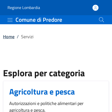
Servizi | Comune di Pre
Vai al contenuto principale
(apre in un'altra scheda).
Regione Lombardia
Comune di Predore
Home
/
Servizi
Esplora per categoria
Agricoltura e pesca
Autorizzazioni e politiche alimentari per
agricoltura e pesca.