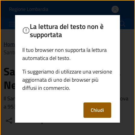
Santuario Madonna della
Vai al contenuto principale
(apre in un'altra scheda).
Regione Lombardia
Comune di Predore
La lettura del testo non è
supportata
Home
/
Vivere Predore
/
Luoghi
/
Il tuo browser non supporta la lettura
Santuario Madonna della Neve in San Gregorio
automatica del testo.
Santuario Madonna della
Ti suggeriamo di utilizzare una versione
aggiornata di uno dei browser più
Neve in San Gregorio
diffusi in commercio.
Il Santuario, dedicato alla Madonna delle Neve, si trova
a 953 m di quota.
Chiudi
Condividi
Vedi azioni