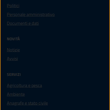
Politici
Personale amministrativo
Documenti e dati
NOVITÀ
Notizie
Avvisi
SERVIZI
Agricoltura e pesca
Ambiente
Anagrafe e stato civile