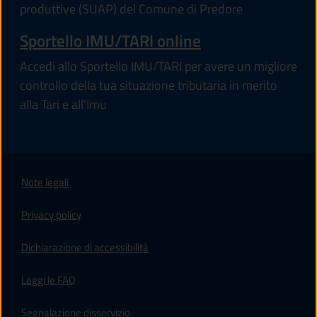
produttive (SUAP) del Comune di Predore
Sportello IMU/TARI online
Accedi allo Sportello IMU/TARI per avere un migliore
controllo della tua situazione tributaria in merito
alla Tari e all'Imu
Note legali
Privacy policy
(apre in un'altra scheda).
Dichiarazione di accessibilità
Leggi le FAQ
Segnalazione disservizio