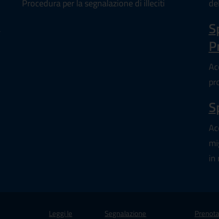
de
Procedura per la segnalazione di illeciti
S
a
P
Acc
pr
S
Ac
mi
in 
Leggi le
Segnalazione
Prenota