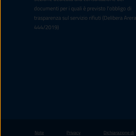
documenti per i quali è previsto l'obbligo di
trasparenza sul servizio rifiuti (Delibera Arer
444/2019)
Note
Privacy
Dichiarazione di