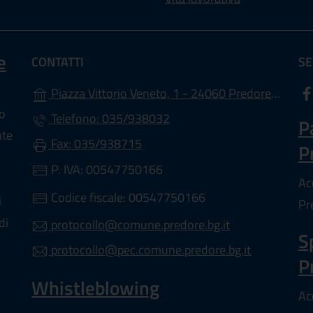
e
CONTATTI
SE
(ap
Piazza Vittorio Veneto, 1 - 24060 Predore (BG)
lo
Telefono: 035/938032
P
nte
Fax: 035/938715
P
a scheda).
P. IVA: 00547750166
Ac
Codice fiscale: 00547750166
i
Pr
di
protocollo@comune.predore.bg.it
S
protocollo@pec.comune.predore.bg.it
P
Whistleblowing
Acc