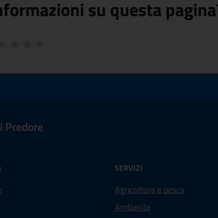
nformazioni su questa pagina
 da 1 a 5 stelle la pagina
ta 1 stelle su 5
aluta 2 stelle su 5
Valuta 3 stelle su 5
Valuta 4 stelle su 5
Valuta 5 stelle su 5
i Predore
À
SERVIZI
e
Agricoltura e pesca
Ambiente