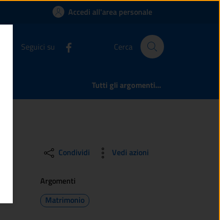
ta la richiesta di 
Accedi all'area personale
Seguici su
Cerca
Tutti gli argomenti...
Condividi
Vedi azioni
Argomenti
Matrimonio