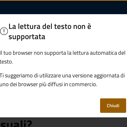
 può essere presenta
re
La lettura del testo non è
supportata
Servizi
Vivere Predore
Il tuo browser non supporta la lettura automatica del
testo.
rafe e stato civile
Ti suggeriamo di utilizzare una versione aggiornata di
uno dei browser più diffusi in commercio.
mune può essere
hiesta di separazione
Chiudi
suali?