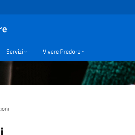
ne di Predore
re
Servizi
Vivere Predore
ioni
i