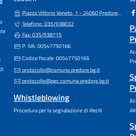
(ap
Piazza Vittorio Veneto, 1 - 24060 Predore (BG)
lo
Telefono: 035/938032
P
nte
Fax: 035/938715
P
a scheda).
P. IVA: 00547750166
Ac
Codice fiscale: 00547750166
i
Pr
di
protocollo@comune.predore.bg.it
S
protocollo@pec.comune.predore.bg.it
P
Whistleblowing
Acc
de
Procedura per la segnalazione di illeciti
S
a