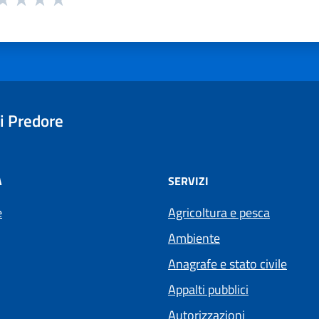
ta 1 stelle su 5
aluta 2 stelle su 5
Valuta 3 stelle su 5
Valuta 4 stelle su 5
Valuta 5 stelle su 5
i Predore
À
SERVIZI
e
Agricoltura e pesca
Ambiente
Anagrafe e stato civile
Appalti pubblici
Autorizzazioni