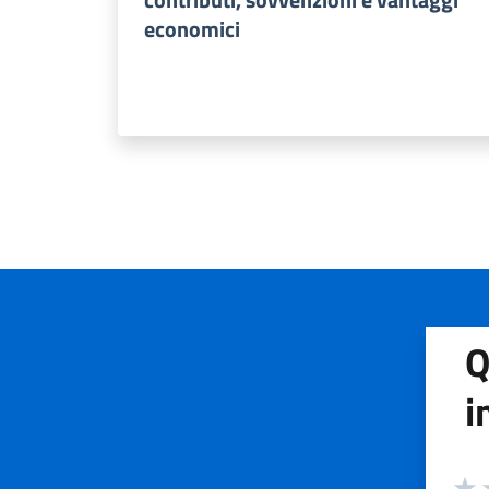
economici
Q
i
Valuta