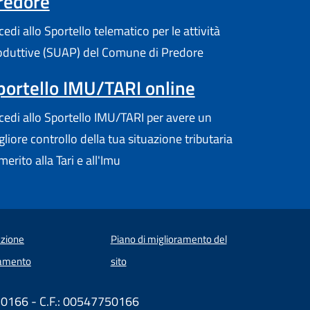
redore
edi allo Sportello telematico per le attività
oduttive (SUAP) del Comune di Predore
portello IMU/TARI online
cedi allo Sportello IMU/TARI per avere un
gliore controllo della tua situazione tributaria
merito alla Tari e all'Imu
zione
Piano di miglioramento del
amento
sito
750166 - C.F.: 00547750166