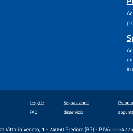
P
Acc
pr
S
Ac
mi
in 
Leggi le
Segnalazione
Prenota
 in un'altra scheda).
FAQ
disservizio
appunt
za Vittorio Veneto, 1 - 24060 Predore (BG) - P.IVA: 00547