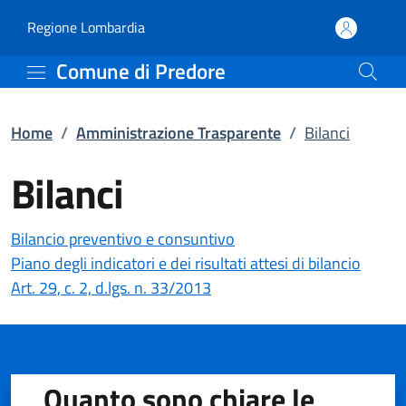
Bilanci | Amministrazio
Vai al contenuto principale
(apre in un'altra scheda).
Regione Lombardia
Comune di Predore
Home
/
Amministrazione Trasparente
/
Bilanci
Bilanci
Bilancio preventivo e consuntivo
Piano degli indicatori e dei risultati attesi di bilancio
(apre in un'altra scheda).
Art. 29, c. 2, d.lgs. n. 33/2013
Quanto sono chiare le