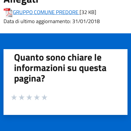
(apre in un'altra scheda
GRUPPO COMUNE PREDORE
[32 KB]
Data di ultimo aggiornamento: 31/01/2018
Quanto sono chiare le
informazioni su questa
pagina?
Valuta da 1 a 5 stelle la pagina
Valuta 1 stelle su 5
Valuta 2 stelle su 5
Valuta 3 stelle su 5
Valuta 4 stelle su 5
Valuta 5 stelle su 5