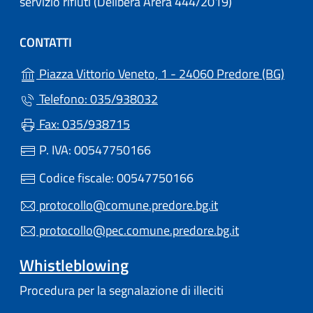
servizio rifiuti (Delibera Arera 444/2019)
CONTATTI
(apre
Piazza Vittorio Veneto, 1 - 24060 Predore (BG)
Telefono: 035/938032
Fax: 035/938715
P. IVA: 00547750166
Codice fiscale: 00547750166
protocollo@comune.predore.bg.it
protocollo@pec.comune.predore.bg.it
Whistleblowing
Procedura per la segnalazione di illeciti