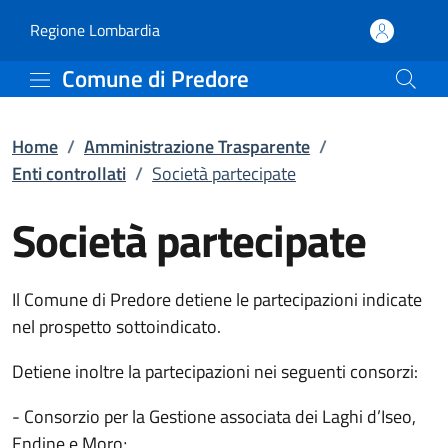
Società partecipate | En
Vai al contenuto principale
(apre in un'altra scheda).
Regione Lombardia
Comune di Predore
Home
/
Amministrazione Trasparente
/
Enti controllati
/
Società partecipate
Società partecipate
Il Comune di Predore detiene le partecipazioni indicate
nel prospetto sottoindicato.
Detiene inoltre la partecipazioni nei seguenti consorzi:
- Consorzio per la Gestione associata dei Laghi d’Iseo,
Endine e Moro;