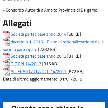
- Consorzio Autorità d'Ambito Provincia di Bergamo
Allegati
(apre in un'altra scheda
Società partecipate anno 2014
[58 KB]
decreto n.1-2015 - Piano di razionalizzazione delle
(apre in un'altra scheda).
società partecipate
[2282 KB]
(apre in un'altra scheda
Società partecipate anno 2013
[31 KB]
(apre in un'altra scheda).
D.C.C.N.14/2017
[315 KB]
(apre in un'altra scheda
ALLEGATO ALLA DCC 14/2017
[872 KB]
Data di ultimo aggiornamento: 31/01/2018