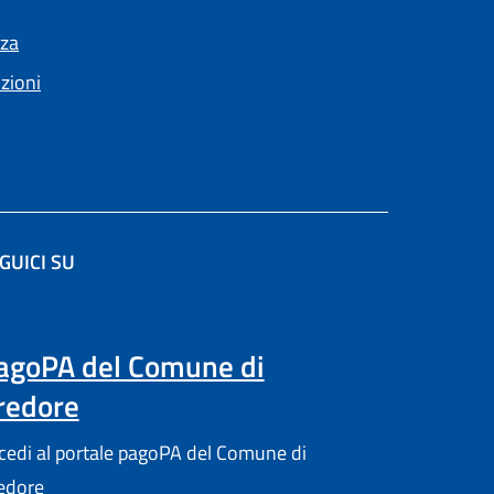
nza
nzioni
GUICI SU
re in un'altra scheda).
agoPA del Comune di
redore
cedi al portale pagoPA del Comune di
edore