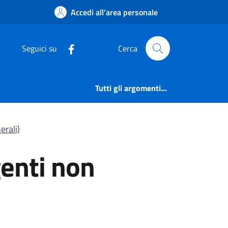
enti non generali) | 
Accedi all'area personale
Seguici su
Cerca
Tutti gli argomenti...
erali)
igenti non