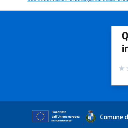
Q
i
Valuta
Valu
V
Comune d