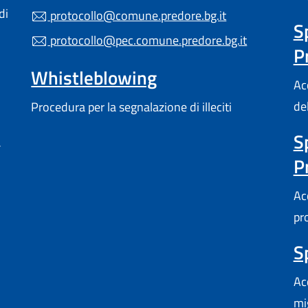
di
protocollo@comune.predore.bg.it
S
protocollo@pec.comune.predore.bg.it
P
Whistleblowing
Acc
de
Procedura per la segnalazione di illeciti
S
a
P
Acc
pr
S
Ac
mi