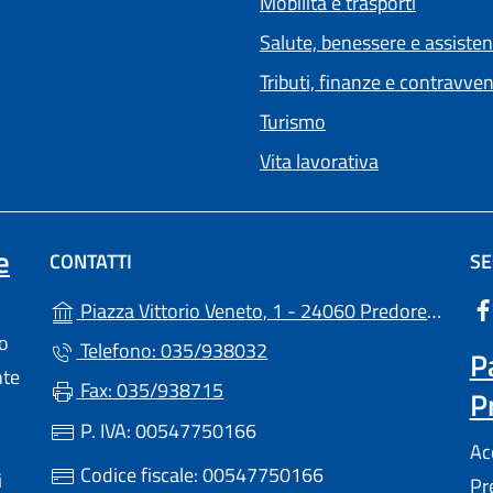
Mobilità e trasporti
Salute, benessere e assiste
Tributi, finanze e contravve
Turismo
Vita lavorativa
e
CONTATTI
SE
(ap
Piazza Vittorio Veneto, 1 - 24060 Predore (BG)
lo
Telefono: 035/938032
P
nte
Fax: 035/938715
P
a scheda).
P. IVA: 00547750166
Ac
Codice fiscale: 00547750166
i
Pr