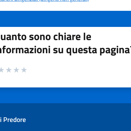
uanto sono chiare le
nformazioni su questa pagina
 da 1 a 5 stelle la pagina
ta 1 stelle su 5
aluta 2 stelle su 5
Valuta 3 stelle su 5
Valuta 4 stelle su 5
Valuta 5 stelle su 5
i Predore